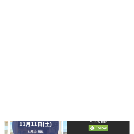
モリスフェア開催中
#カーペット #アイアン工房 #ロートアイアン表札 #
ロートアイアン看板 #ロートアイアン階段手すり #大磯
市 #大磯まつり #カミイチ
Follow us on Social Media
facebook
instagram
youtube
pinterest
Follow me!