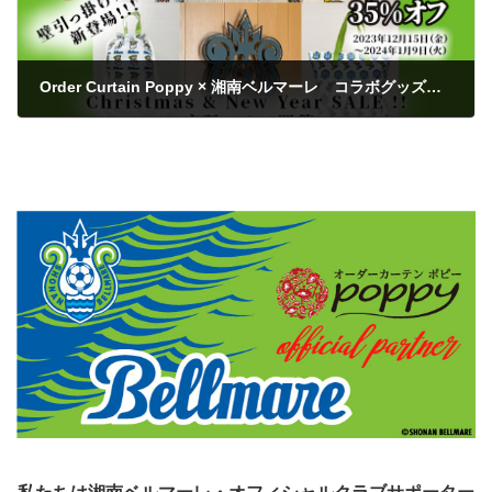
Order Curtain Poppy × 湘南ベルマーレ コラボグッズ 新商品発売！Christmas & New Year SALE!! 店舗のみで開催