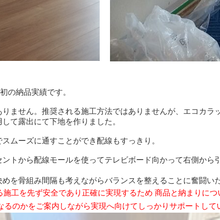
t発売から初の納品実績です。
ありません。推奨される施工方法ではありませんが、エコカラ
用して露出にて下地を作りました。
でスムーズに通すことができ配線もすっきり。
セントから配線モールを使ってテレビボード向かって右側から
決めを骨組み間隔も考えながらバランスを整えることに奮闘い
々な壁面に対する施工を先ず安全であり正確に実現するため 商品と納ま
なるのかをご案内しながら実現へ向けてしっかりサポートして