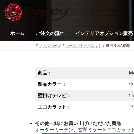
コ
ナ
ン
ビ
テ
ゲ
ン
ー
ツ
シ
ホーム
ご注文の流れ
インテリアオプション販売
へ
ョ
ス
ン
トップページ
マージンキャビネット
世田谷区A様邸
キ
に
ッ
移
プ
動
商品：
M
製品カラー：
ウ
壁掛けテレビ：
5
エコカラット：
ブ
その他一緒にお買い上げいただいた商品
オーダーカーテン、玄関ミラー＆エコカラット