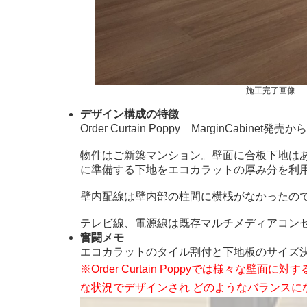
施工完了画像
デザイン構成の特徴
Order Curtain Poppy MarginCabine
物件はご新築マンション。壁面に合板下地は
に準備する下地をエコカラットの厚み分を利
壁内配線は壁内部の柱間に横桟がなかったの
テレビ線、電源線は既存マルチメディアコン
奮闘メモ
エコカラットのタイル割付と下地板のサイズ
※Order Curtain Poppyでは様
な状況でデザインされ どのようなバランスに