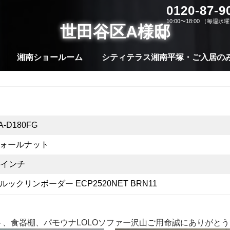
0120-87-9
10:00〜18:00 （毎週
世田谷区A様邸
湘南ショールーム
シティテラス湘南平塚・ご入居の
A-D180FG
ォールナット
5インチ
ルックリンボーダー ECP2520NET BRN11
、食器棚、パモウナLOLOソファー沢山ご用命誠にありがと