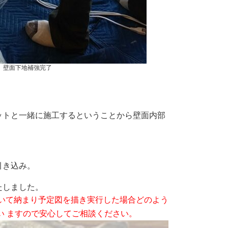
壁面下地補強完了
ットと一緒に施工するということから壁面内部
引き込み。
たしました。
りについて納まり予定図を描き実行した場合どのよう
い ますので安心してご相談ください。