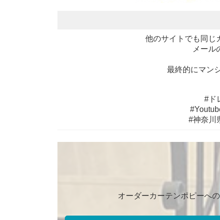
他のサイトでも同じ
メール
最終的にマン
#ド
#You
#神奈川
オーダーカーテンポピーへの