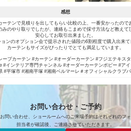
感想
カーテンで見積りを出してもらい比較の上、一番安かったので
のみのやり取りでしたが、連絡もこまめで採寸方法など教えて
安心してお取引出来ました。
ションのオプション会で提示された値段の6割程度で購入出来て
カーテンもサイズがぴったりでとても満足しています。
レープカーテン #カーテン #オーダーカーテン #フジエテキス
tube #インテリア専門チャンネル #オーダーカーテンポピー #ア
県 #平塚市 #湘南平塚 #湘南ベルマーレ＃オフィシャルクラブ
お問い合わせ・ご予約
お問い合わせ、ショールームへのご来場予約はそれぞれのフォ
担当者が確認後、ご連絡させていただきます。