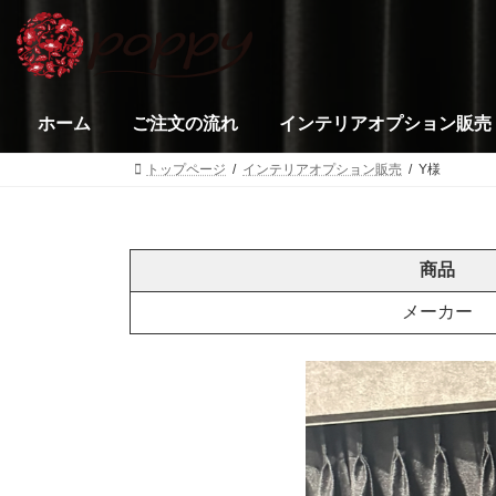
コ
ナ
ン
ビ
テ
ゲ
ン
ー
ツ
シ
ホーム
ご注文の流れ
インテリアオプション販売
へ
ョ
ス
ン
トップページ
インテリアオプション販売
Y様
キ
に
ッ
移
プ
動
商品
メーカー