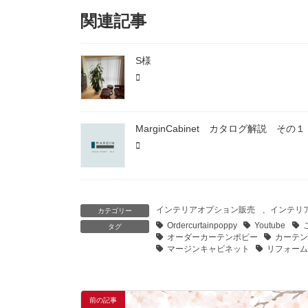
関連記事
S様
MarginCabinet カタログ解説 その１
インテリアオプション販売
、
インテリ
カテゴリー
Ordercurtainpoppy
Youtube
タグ
オーダーカーテンポピー
カーテ
マージンキャビネット
リフォー
前の記事