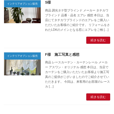
S様
インテリアオプション販売
商品 調光タテ型ブラインド メーカー タチカワ
ブラインド 品番・品名 エアレ 感想 本日は、当
店にてタチカワブラインドのエアレをご購入い
ただいたお客様のご紹介です。 リフォームをさ
れたLDKのメインとなる窓にエアレをご検 […]
続きを読む
F様 施工写真と感想
インテリアオプション販売
商品 レースカーテン・カーテンレール メーカ
ー アスワン・オリジナル 感想 本日は、当店で
カーテンをご購入いただいたお客様より施工写
真のご提供がございましたのでご紹介させてい
ただきます。 今回は、来客用のお部屋のレース
カ […]
続きを読む