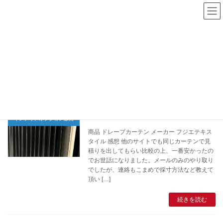
コ
ナ
ン
ビ
テ
ゲ
Ordercurtainpoppy
ン
ー
ツ
シ
へ
ョ
ス
ン
キ
に
トップページ
Ordercurtainpoppy
ッ
移
プ
動
Y様
インテリアオプション販売
商品 ドレープカーテン メーカー フジエテキス
タイル 感想 他のサイトでも同じカーテンで見
積りを出してもらい比較の上、一番安かったの
でお世話になりました。メールのみのやり取り
でしたが、連絡もこまめで採寸方法など教えて
頂い […]
続きを読む