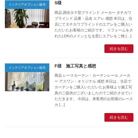
S様
インテリアオプション販売
商品 調光タテ型ブラインド メーカー タチカワ
ブラインド 品番・品名 エアレ 感想 本日は、当
店にてタチカワブラインドのエアレをご購入い
ただいたお客様のご紹介です。 リフォームをさ
れたLDKのメインとなる窓にエアレをご検 […]
続きを読む
F様 施工写真と感想
インテリアオプション販売
商品 レースカーテン・カーテンレール メーカ
ー アスワン・オリジナル 感想 本日は、当店で
カーテンをご購入いただいたお客様より施工写
真のご提供がございましたのでご紹介させてい
ただきます。 今回は、来客用のお部屋のレース
カ […]
続きを読む