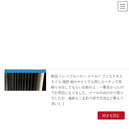
コ
ナ
ン
ビ
テ
ゲ
夢をかたちに
ン
ー
ツ
シ
へ
ョ
ス
ン
キ
に
トップページ
夢をかたちに
ッ
移
プ
動
Y様
インテリアオプション販売
商品 ドレープカーテン メーカー フジエテキス
タイル 感想 他のサイトでも同じカーテンで見
積りを出してもらい比較の上、一番安かったの
でお世話になりました。メールのみのやり取り
でしたが、連絡もこまめで採寸方法など教えて
頂い […]
続きを読む