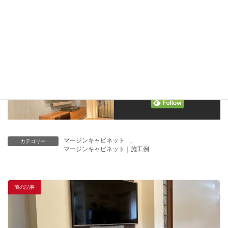
instagram
youtube
pinterest
Follow me!
マージンキャビネット
、
カテゴリー
マージンキャビネット｜施工例
前の記事